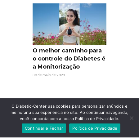
O melhor caminho para
o controle do Diabetes é
a Monitorização
30 de maio de 2023
O Diabetic-Center usa cookies para personalizar anúncios e
melhorar a sua experiência no site. Ao continuar navegando,
você concorda com a nossa Política de Privacidade.
COPYRIGHT © 2026. TODOS OS DIREITOS RESERVADOS
DIABETIC-
Continuar e Fechar
Política de Privacidade
CENTER
. AGÊNCIA
GUARDIOLA WEB
.