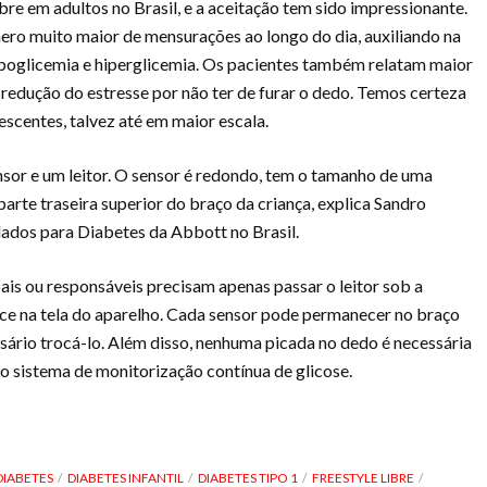
re em adultos no Brasil, e a aceitação tem sido impressionante.
ro muito maior de mensurações ao longo do dia, auxiliando na
ipoglicemia e hiperglicemia. Os pacientes também relatam maior
 redução do estresse por não ter de furar o dedo. Temos certeza
scentes, talvez até em maior escala.
sor e um leitor. O sensor é redondo, tem o tamanho de uma
arte traseira superior do braço da criança, explica Sandro
ados para Diabetes da Abbott no Brasil.
ais ou responsáveis precisam apenas passar o leitor sob a
ece na tela do aparelho. Cada sensor pode permanecer no braço
ssário trocá-lo. Além disso, nenhuma picada no dedo é necessária
no sistema de monitorização contínua de glicose.
DIABETES
DIABETES INFANTIL
DIABETES TIPO 1
FREESTYLE LIBRE