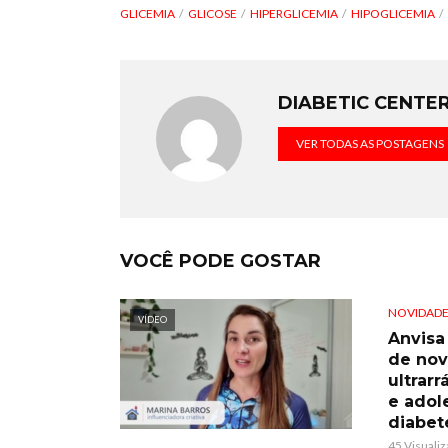
GLICEMIA
GLICOSE
HIPERGLICEMIA
HIPOGLICEMIA
DIABETIC CENTE
VER TODAS AS POSTAGENS
VOCÊ PODE GOSTAR
NOVIDADE
VÍDEO
Anvisa
de nov
ultrarr
e adol
diabet
45 Visuali