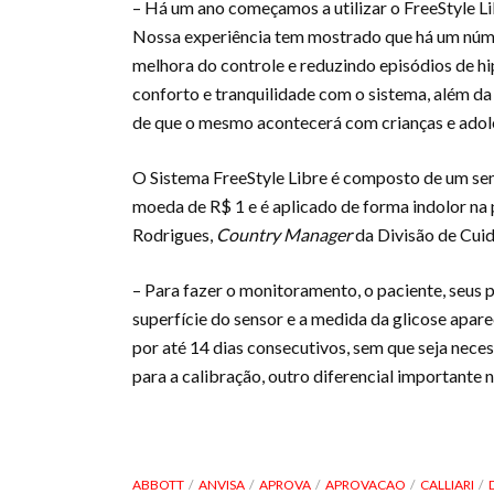
– Há um ano começamos a utilizar o FreeStyle Lib
Nossa experiência tem mostrado que há um núme
melhora do controle e reduzindo episódios de h
conforto e tranquilidade com o sistema, além da
de que o mesmo acontecerá com crianças e adole
O Sistema FreeStyle Libre é composto de um sen
moeda de R$ 1 e é aplicado de forma indolor na p
Rodrigues,
Country Manager
da Divisão de Cuid
– Para fazer o monitoramento, o paciente, seus p
superfície do sensor e a medida da glicose apar
por até 14 dias consecutivos, sem que seja nece
para a calibração, outro diferencial importante 
ABBOTT
ANVISA
APROVA
APROVACAO
CALLIARI