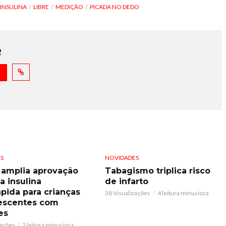
INSULINA
LIBRE
MEDIÇÃO
PICADA NO DEDO
R
S
NOVIDADES
 amplia aprovação
Tabagismo triplica risco
a insulina
de infarto
ápida para crianças
38 Visualizações
4 leitura minuciosa
escentes com
es
zações
2 leitura minuciosa