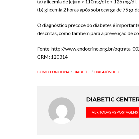
(a) glicemia de jejum > 110mg/dl e < 126 mg/dl.
(b) glicemia 2 horas após sobrecarga de 75 gr d
O diagnóstico precoce do diabetes é importante
descritas, como também para a prevenção de co
Fonte: http://www.endocrino.org.br/oqtrata_002
CRM: 120314
COMO FUNCIONA
DIABETES
DIAGNÓSTICO
DIABETIC CENTE
VER TODAS AS POSTAGENS