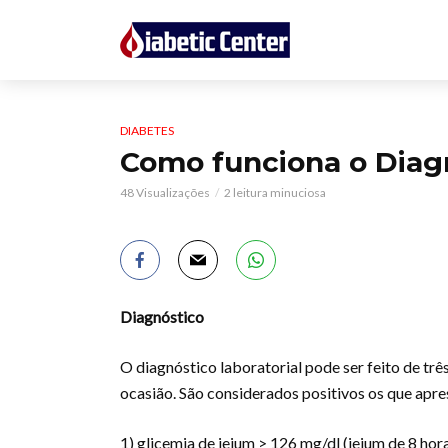
DIABETES
Como funciona o Diag
48 Visualizações
2 leitura minuciosa
Diagnóstico
O diagnóstico laboratorial pode ser feito de trê
ocasião. São considerados positivos os que apre
1) glicemia de jejum > 126 mg/dl (jejum de 8 hor