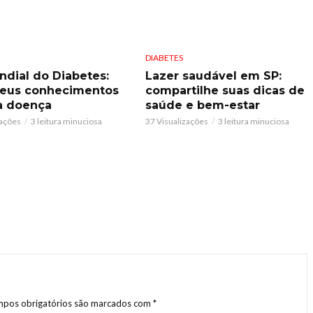
DIABETES
ndial do Diabetes:
Lazer saudável em SP:
seus conhecimentos
compartilhe suas dicas de
a doença
saúde e bem-estar
zações
3 leitura minuciosa
37 Visualizações
3 leitura minuciosa
pos obrigatórios são marcados com
*