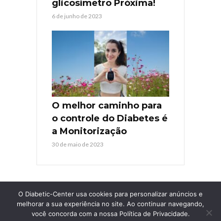
glicosímetro Próxima!
6 de junho de 2023
O melhor caminho para
o controle do Diabetes é
a Monitorização
30 de maio de 2023
O Diabetic-Center usa cookies para personalizar anúncios e
melhorar a sua experiência no site. Ao continuar navegando,
você concorda com a nossa Política de Privacidade.
COPYRIGHT © 2026. TODOS OS DIREITOS RESERVADOS
DIABETIC-