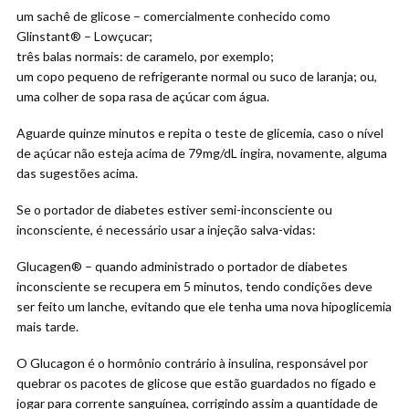
um sachê de glicose – comercialmente conhecido como
Glinstant® – Lowçucar;
três balas normais: de caramelo, por exemplo;
um copo pequeno de refrigerante normal ou suco de laranja; ou,
uma colher de sopa rasa de açúcar com água.
Aguarde quinze minutos e repita o teste de glicemia, caso o nível
de açúcar não esteja acima de 79mg/dL ingira, novamente, alguma
das sugestões acima.
Se o portador de diabetes estiver semi-inconsciente ou
inconsciente, é necessário usar a injeção salva-vidas:
Glucagen® – quando administrado o portador de diabetes
inconsciente se recupera em 5 minutos, tendo condições deve
ser feito um lanche, evitando que ele tenha uma nova hipoglicemia
mais tarde.
O Glucagon é o hormônio contrário à insulina, responsável por
quebrar os pacotes de glicose que estão guardados no fígado e
jogar para corrente sanguínea, corrigindo assim a quantidade de