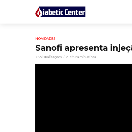
NOVIDADES
Sanofi apresenta injeçã
78 Visualizações
2 leitura minuciosa