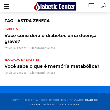
TAG - ASTRA ZENECA
DIABETES
Você considera o diabetes uma doença
grave?
79 Visualizações
3 leitura minuciosa
EDUCAÇÃO EM DIABETES
Você sabe o que é memória metabólica?
95 Visualizações
2 leitura minuciosa
COPYRIGHT © 2026. TODOS OS DIREITOS RESERVADOS
DIABETIC-
CENTER
. AGÊNCIA
GUARDIOLA WEB
.