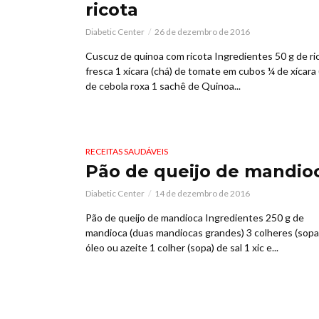
ricota
Diabetic Center
26 de dezembro de 2016
Cuscuz de quinoa com ricota Ingredientes 50 g de ri
fresca 1 xícara (chá) de tomate em cubos ¼ de xícara 
de cebola roxa 1 sachê de Quinoa...
RECEITAS SAUDÁVEIS
Pão de queijo de mandio
Diabetic Center
14 de dezembro de 2016
Pão de queijo de mandioca Ingredientes 250 g de
mandioca (duas mandiocas grandes) 3 colheres (sopa
óleo ou azeite 1 colher (sopa) de sal 1 xic e...