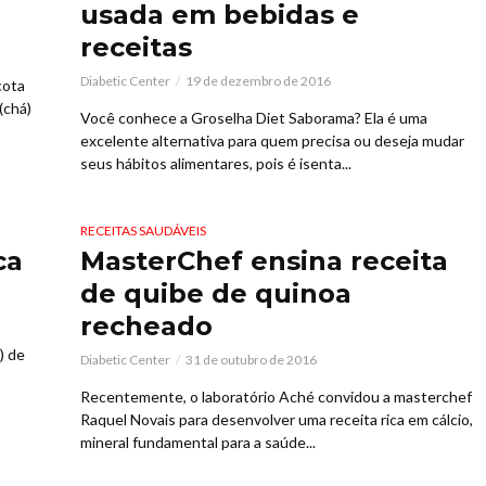
usada em bebidas e
receitas
Diabetic Center
19 de dezembro de 2016
cota
(chá)
Você conhece a Groselha Diet Saborama? Ela é uma
excelente alternativa para quem precisa ou deseja mudar
seus hábitos alimentares, pois é isenta...
RECEITAS SAUDÁVEIS
ca
MasterChef ensina receita
de quibe de quinoa
recheado
) de
Diabetic Center
31 de outubro de 2016
Recentemente, o laboratório Aché convidou a masterchef
Raquel Novais para desenvolver uma receita rica em cálcio,
mineral fundamental para a saúde...