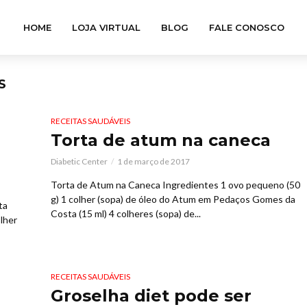
HOME
LOJA VIRTUAL
BLOG
FALE CONOSCO
S
RECEITAS SAUDÁVEIS
Torta de atum na caneca
Diabetic Center
1 de março de 2017
Torta de Atum na Caneca Ingredientes 1 ovo pequeno (50
g) 1 colher (sopa) de óleo do Atum em Pedaços Gomes da
ta
Costa (15 ml) 4 colheres (sopa) de...
lher
RECEITAS SAUDÁVEIS
Groselha diet pode ser