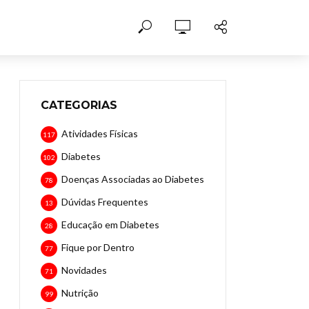
CATEGORIAS
Atividades Físicas
117
Diabetes
102
Doenças Associadas ao Diabetes
78
Dúvidas Frequentes
13
Educação em Diabetes
28
Fique por Dentro
77
Novidades
71
Nutrição
99