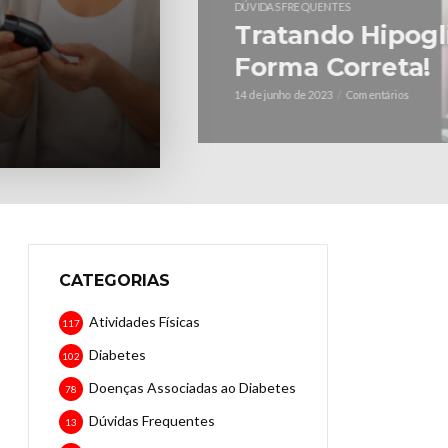
Mulheres e Dia
cuidar da glico
da vida.
5 meses ago
Comentários
CATEGORIAS
Atividades Físicas
117
Diabetes
102
Doenças Associadas ao Diabetes
78
Dúvidas Frequentes
13