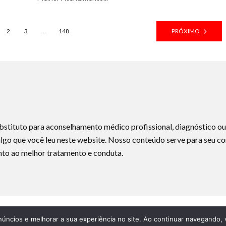
2
3
…
148
PRÓXIMO
substituto para aconselhamento médico profissional, diagnóstico 
lgo que você leu neste website. Nosso conteúdo serve para seu c
to ao melhor tratamento e conduta.
núncios e melhorar a sua experiência no site. Ao continuar navegando, 