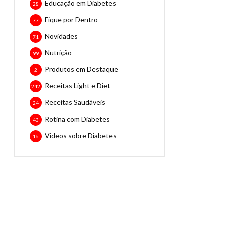
Educação em Diabetes
28
Fique por Dentro
77
Novidades
71
Nutrição
99
Produtos em Destaque
2
Receitas Light e Diet
242
Receitas Saudáveis
24
Rotina com Diabetes
43
Videos sobre Diabetes
16