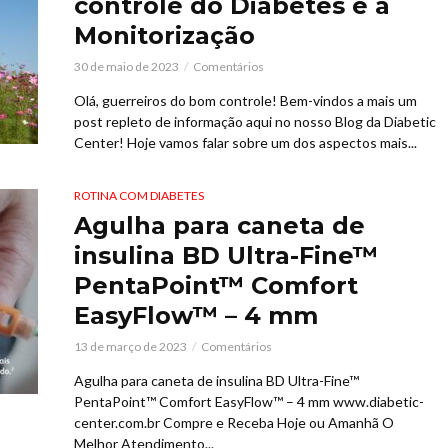
controle do Diabetes é a
Monitorização
30 de maio de 2023
Comentários
Olá, guerreiros do bom controle! Bem-vindos a mais um
post repleto de informação aqui no nosso Blog da Diabetic
Center! Hoje vamos falar sobre um dos aspectos mais...
ROTINA COM DIABETES
Agulha para caneta de
insulina BD Ultra-Fine™
PentaPoint™ Comfort
EasyFlow™ – 4 mm
13 de março de 2023
Comentários
Agulha para caneta de insulina BD Ultra-Fine™
PentaPoint™ Comfort EasyFlow™ – 4 mm www.diabetic-
center.com.br Compre e Receba Hoje ou Amanhã O
Melhor Atendimento...