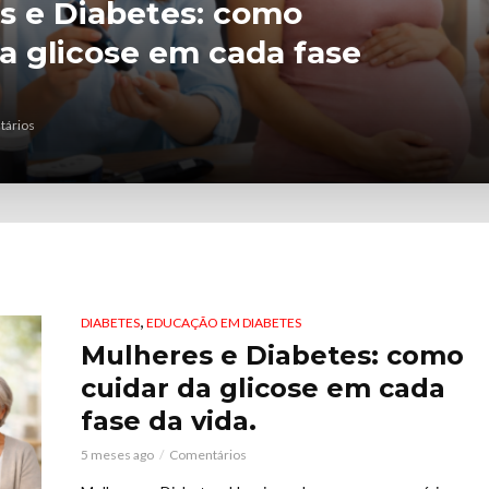
ES
o Hipoglicemias da
orreta!
Comentários
,
DIABETES
EDUCAÇÃO EM DIABETES
Mulheres e Diabetes: como
cuidar da glicose em cada
fase da vida.
5 meses ago
Comentários