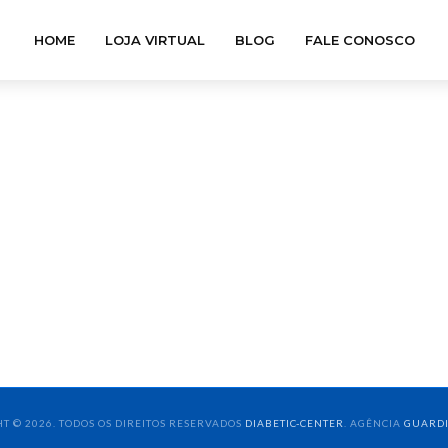
HOME
LOJA VIRTUAL
BLOG
FALE CONOSCO
T © 2026. TODOS OS DIREITOS RESERVADOS
DIABETIC-CENTER
. AGÊNCIA
GUARD