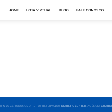
HOME
LOJA VIRTUAL
BLOG
FALE CONOSCO
T © 2026. TODOS OS DIREITOS RESERVADOS
DIABETIC-CENTER
. AGÊNCIA
GUARD