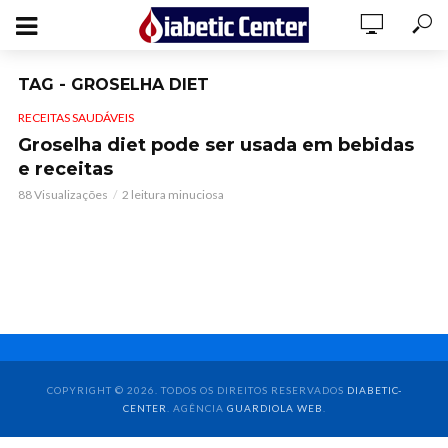
TAG - GROSELHA DIET
RECEITAS SAUDÁVEIS
Groselha diet pode ser usada em bebidas
e receitas
88 Visualizações
2 leitura minuciosa
COPYRIGHT © 2026. TODOS OS DIREITOS RESERVADOS
DIABETIC-
CENTER
. AGÊNCIA
GUARDIOLA WEB
.