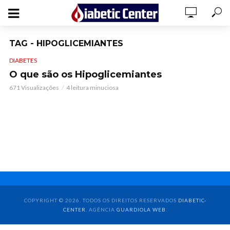
TAG - HIPOGLICEMIANTES
DIABETES
O que são os Hipoglicemiantes
671 Visualizações
4 leitura minuciosa
COPYRIGHT © 2026. TODOS OS DIREITOS RESERVADOS
DIABETIC-
CENTER
. AGÊNCIA
GUARDIOLA WEB
.