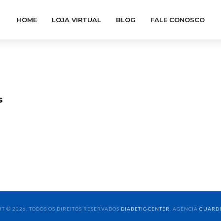
HOME
LOJA VIRTUAL
BLOG
FALE CONOSCO
s
T © 2026. TODOS OS DIREITOS RESERVADOS
DIABETIC-CENTER
. AGÊNCIA
GUARD