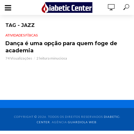
TAG - JAZZ
ATIVIDADES FÍSICAS
Dança é uma opção para quem foge de
academia
74 Visualizações
2 leitura minuciosa
COPYRIGHT © 2026. TODOS OS DIREITOS RESERVADOS
DIABETIC-
CENTER
. AGÊNCIA
GUARDIOLA WEB
.