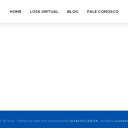
HOME
LOJA VIRTUAL
BLOG
FALE CONOSCO
T © 2026. TODOS OS DIREITOS RESERVADOS
DIABETIC-CENTER
. AGÊNCIA
GUARD