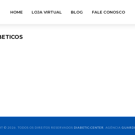
HOME
LOJA VIRTUAL
BLOG
FALE CONOSCO
BETICOS
T © 2026. TODOS OS DIREITOS RESERVADOS
DIABETIC-CENTER
. AGÊNCIA
GUARD