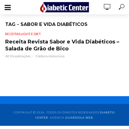
TAG - SABOR E VIDA DIABÉTICOS
RECEITAS LIGHT E DIET
Receita Revista Sabor e Vida Diabéticos –
Salada de Grão de Bico
42 Visualizações
1 leitura minuciosa
COPYRIGHT © 2026. TODOS OS DIREITOS RESERVADOS
DIABETIC-
CENTER
. AGÊNCIA
GUARDIOLA WEB
.