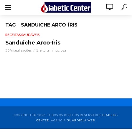
TAG - SANDUICHE ARCO-ÍRIS
RECEITAS SAUDÁVEIS
Sanduiche Arco-Íris
56 Visualizações
1 leitura minuciosa
COPYRIGHT © 2026. TODOS OS DIREITOS RESERVADOS
DIABETIC-
CENTER
. AGÊNCIA
GUARDIOLA WEB
.