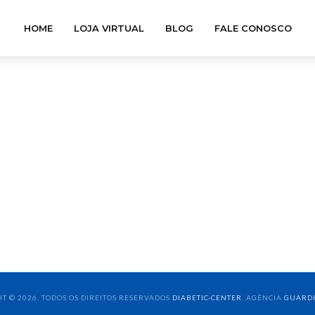
HOME
LOJA VIRTUAL
BLOG
FALE CONOSCO
T © 2026. TODOS OS DIREITOS RESERVADOS
DIABETIC-CENTER
. AGÊNCIA
GUARD