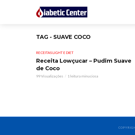
TAG - SUAVE COCO
RECEITAS LIGHT E DIET
Receita Lowçucar – Pudim Suave
de Coco
99 Visualizações
1 leitura minuciosa
COPYRIGH