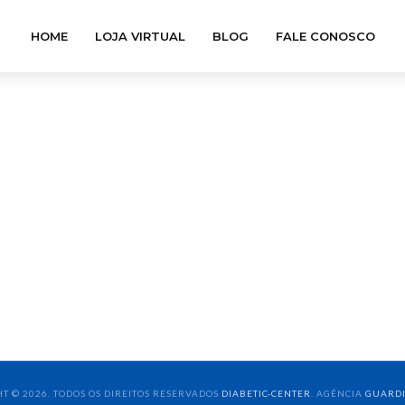
HOME
LOJA VIRTUAL
BLOG
FALE CONOSCO
T © 2026. TODOS OS DIREITOS RESERVADOS
DIABETIC-CENTER
. AGÊNCIA
GUARD