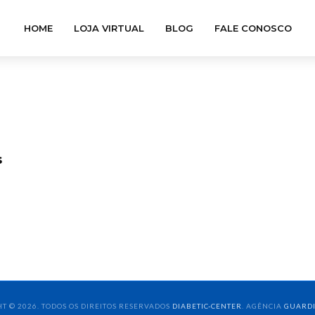
HOME
LOJA VIRTUAL
BLOG
FALE CONOSCO
s
T © 2026. TODOS OS DIREITOS RESERVADOS
DIABETIC-CENTER
. AGÊNCIA
GUARD