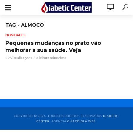
TAG - ALMOCO
NOVIDADES
Pequenas mudanças no prato vão
melhorar a sua saúde. Veja
29 Visualizações
3 leitura minuciosa
COPYRIGHT © 2026. TODOS OS DIREITOS RESERVADOS
DIABETIC-
CENTER
. AGÊNCIA
GUARDIOLA WEB
.