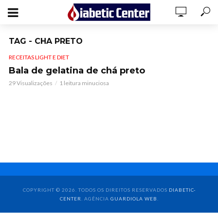
TAG - CHA PRETO
RECEITAS LIGHT E DIET
Bala de gelatina de chá preto
29 Visualizações
1 leitura minuciosa
COPYRIGHT © 2026. TODOS OS DIREITOS RESERVADOS
DIABETIC-
CENTER
. AGÊNCIA
GUARDIOLA WEB
.