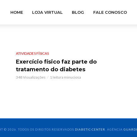
HOME
LOJA VIRTUAL
BLOG
FALE CONOSCO
ATIVIDADES FÍSICAS
Exercício físico faz parte do
tratamento do diabetes
348 Visualizações
1 leitura minuciosa
T © 2026. TODOS OS DIREITOS RESERVADOS
DIABETIC-CENTER
. AGÊNCIA
GUARD