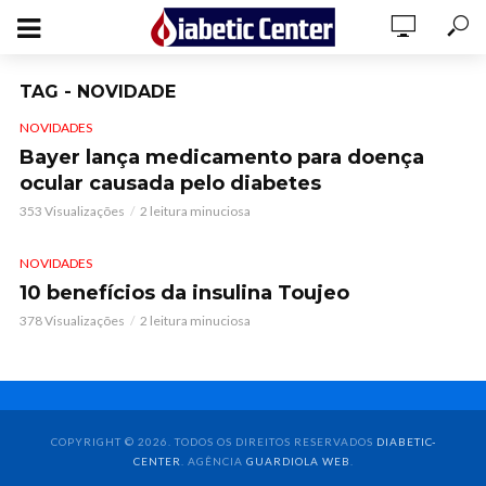
TAG - NOVIDADE
NOVIDADES
Bayer lança medicamento para doença
ocular causada pelo diabetes
353 Visualizações
2 leitura minuciosa
NOVIDADES
10 benefícios da insulina Toujeo
378 Visualizações
2 leitura minuciosa
COPYRIGHT © 2026. TODOS OS DIREITOS RESERVADOS
DIABETIC-
CENTER
. AGÊNCIA
GUARDIOLA WEB
.