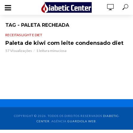
TAG - PALETA RECHEADA
RECEITAS LIGHT E DIET
Paleta de kiwi com leite condensado diet
57 Visualizações
1 leitura minuciosa
COPYRIGHT © 2026. TODOS OS DIREITOS RESERVADOS
DIABETIC-
CENTER
. AGÊNCIA
GUARDIOLA WEB
.