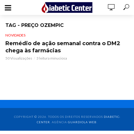
TAG - PREÇO OZEMPIC
NOVIDADES
Remédio de ação semanal contra o DM2
chega às farmácias
50 Visualizações
3 leitura minuciosa
COPYRIGHT © 2026. TODOS OS DIREITOS RESERVADOS
DIABETIC-
CENTER
. AGÊNCIA
GUARDIOLA WEB
.