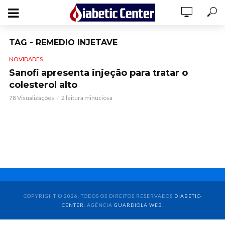
TAG - REMEDIO INJETAVE
NOVIDADES
Sanofi apresenta injeção para tratar o
colesterol alto
78 Visualizações
2 leitura minuciosa
COPYRIGHT © 2026. TODOS OS DIREITOS RESERVADOS
DIABETIC-
CENTER
. AGÊNCIA
GUARDIOLA WEB
.