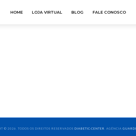
HOME
LOJA VIRTUAL
BLOG
FALE CONOSCO
T © 2026. TODOS OS DIREITOS RESERVADOS
DIABETIC-CENTER
. AGÊNCIA
GUARD