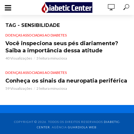
TAG - SENSIBILIDADE
DOENÇAS ASSOCIADAS AO DIABETES
Você inspeciona seus pés diariamente?
Saiba a importância dessa atitude
40 Visualizações
3 leitura minuciosa
DOENÇAS ASSOCIADAS AO DIABETES
Conheça os sinais da neuropatia periférica
59 Visualizações
2 leitura minuciosa
COPYRIGHT © 2026. TODOS OS DIREITOS RESERVADOS
DIABETIC-
CENTER
. AGÊNCIA
GUARDIOLA WEB
.