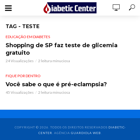
TAG - TESTE
EDUCAÇÃO EM DIABETES
Shopping de SP faz teste de glicemia
gratuito
24 Visualizações
2 leitura minuciosa
FIQUE POR DENTRO
Você sabe o que é pré-eclampsia?
45 Visualizações
2 leitura minuciosa
COPYRIGHT © 2026. TODOS OS DIREITOS RESERVADOS
DIABETIC-
CENTER
. AGÊNCIA
GUARDIOLA WEB
.