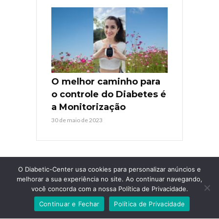
O melhor caminho para
o controle do Diabetes é
a Monitorização
30 de maio de 2023
O Diabetic-Center usa cookies para personalizar anúncios e
melhorar a sua experiência no site. Ao continuar navegando,
você concorda com a nossa Política de Privacidade.
COPYRIGHT © 2026. TODOS OS DIREITOS RESERVADOS
DIABETIC-
Continuar e Fechar
Política de Privacidade
CENTER
. AGÊNCIA
GUARDIOLA WEB
.