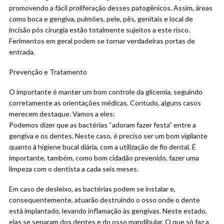
promovendo a fácil proliferação desses patogênicos. Assim, áreas
como boca e gengiva, pulmões, pele, pês, genitais e local de
incisão pós cirurgia estão totalmente sujeitos a este risco.
Ferimentos em geral podem se tornar verdadeiras portas de
entrada.
Prevenção e Tratamento
O importante é manter um bom controle da glicemia, seguindo
corretamente as orientações médicas. Contudo, alguns casos
merecem destaque. Vamos a eles:
Podemos dizer que as bactérias “adoram fazer festa” entre a
gengiva e os dentes. Neste caso, é preciso ser um bom vigilante
quanto à higiene bucal diária, com a utilização de fio dental. É
importante, também, como bom cidadão prevenido, fazer uma
limpeza com o dentista a cada seis meses.
Em caso de desleixo, as bactérias podem se instalar e,
consequentemente, atuarão destruindo o osso onde o dente
está implantado, levando inflamação às gengivas. Neste estado,
elas se separam dos dentes e do osso mandibular. O que só faz a