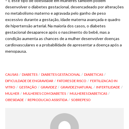
– E este tipo de obesidade em mulheres também podem
desenvolver o diabetes gestacional, desencadeado por alterações
no metabolismo materno e agravada pelo ganho de peso
excessivo durante a gestação, idade materna avançada e quadro
de hipertensão arterial. Na maioria dos casos, o diabetes
gestacional desaparece após o nascimento do bebê, mas a
condição aumenta as chances de a mulher desenvolver doenças
cardiovasculares e a probabilidade de apresentar a doença após a
menopausa.
CAUSAS
DIABETES
DIABETES GESTACIONAL
DIABETICAS
DIFICULDADE DE ENGRAVIDAR
FATORES DE RISCO
FERTILIZACAO IN
VITRO
GESTAÇÃO
GRAVIDEZ
GRAVIDEZ NATURAL
INFERTILIDADE
MULHER
MULHERES COM DIABETES
MULHERES DIABETICAS
OBESIDADE
REPRODUCAO ASSISTIDA
SOBREPESO