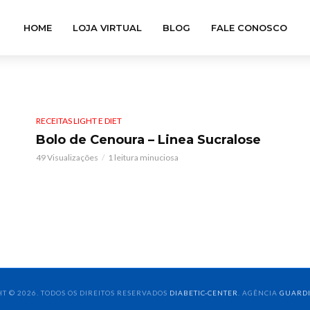
HOME
LOJA VIRTUAL
BLOG
FALE CONOSCO
RECEITAS LIGHT E DIET
Bolo de Cenoura – Linea Sucralose
49 Visualizações
1 leitura minuciosa
T © 2026. TODOS OS DIREITOS RESERVADOS
DIABETIC-CENTER
. AGÊNCIA
GUARD