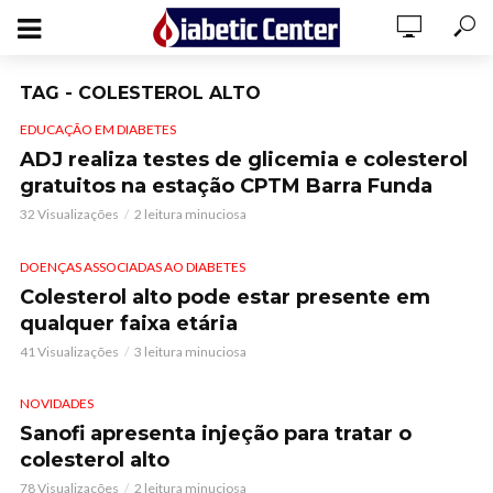
TAG - COLESTEROL ALTO
EDUCAÇÃO EM DIABETES
ADJ realiza testes de glicemia e colesterol
gratuitos na estação CPTM Barra Funda
32 Visualizações
2 leitura minuciosa
DOENÇAS ASSOCIADAS AO DIABETES
Colesterol alto pode estar presente em
qualquer faixa etária
41 Visualizações
3 leitura minuciosa
NOVIDADES
Sanofi apresenta injeção para tratar o
colesterol alto
78 Visualizações
2 leitura minuciosa