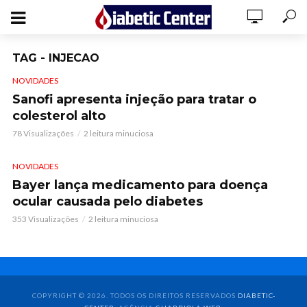
TAG - INJECAO
NOVIDADES
Sanofi apresenta injeção para tratar o
colesterol alto
78 Visualizações
2 leitura minuciosa
NOVIDADES
Bayer lança medicamento para doença
ocular causada pelo diabetes
353 Visualizações
2 leitura minuciosa
COPYRIGHT © 2026. TODOS OS DIREITOS RESERVADOS
DIABETIC-