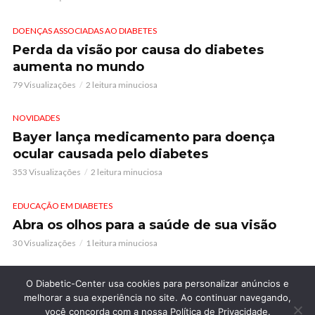
DOENÇAS ASSOCIADAS AO DIABETES
Perda da visão por causa do diabetes
aumenta no mundo
79 Visualizações
2 leitura minuciosa
NOVIDADES
Bayer lança medicamento para doença
ocular causada pelo diabetes
353 Visualizações
2 leitura minuciosa
EDUCAÇÃO EM DIABETES
Abra os olhos para a saúde de sua visão
30 Visualizações
1 leitura minuciosa
O Diabetic-Center usa cookies para personalizar anúncios e
melhorar a sua experiência no site. Ao continuar navegando,
você concorda com a nossa Política de Privacidade.