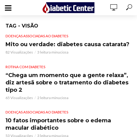
TAG - VISÃO
DOENÇAS ASSOCIADAS AO DIABETES
Mito ou verdade: diabetes causa catarata?
82 Visualizações
3 leitura minuciosa
ROTINA COM DIABETES
“Chega um momento que a gente relaxa”,
diz artesã sobre o tratamento do diabetes
tipo 2
65 Visualizações
2 leitura minuciosa
DOENÇAS ASSOCIADAS AO DIABETES
10 fatos importantes sobre o edema
macular diabético
53 Visualizações
3 leitura minuciosa