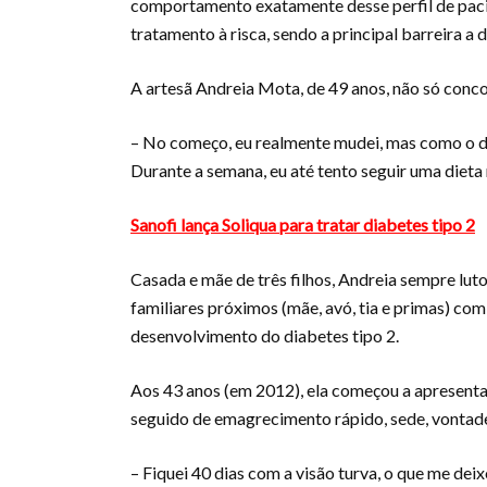
comportamento exatamente desse perfil de pacie
tratamento à risca, sendo a principal barreira a d
A artesã Andreia Mota, de 49 anos, não só conc
– No começo, eu realmente mudei, mas como o d
Durante a semana, eu até tento seguir uma dieta
Sanofi lança Soliqua para tratar diabetes tipo 2
Casada e mãe de três filhos, Andreia sempre lutou
familiares próximos (mãe, avó, tia e primas) com 
desenvolvimento do diabetes tipo 2.
Aos 43 anos (em 2012), ela começou a apresentar
seguido de emagrecimento rápido, sede, vontade
– Fiquei 40 dias com a visão turva, o que me de