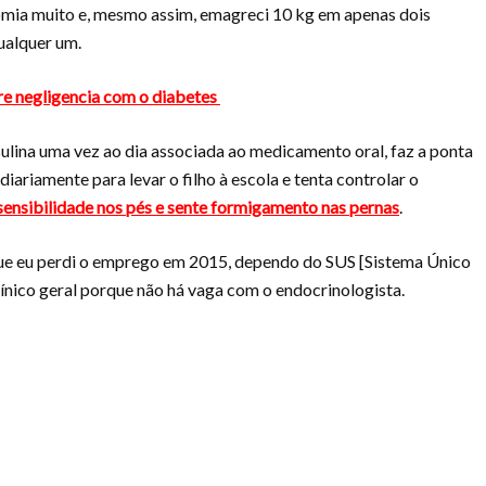
comia muito e, mesmo assim, emagreci 10 kg em apenas dois
ualquer um.
bre negligencia com o diabetes
nsulina uma vez ao dia associada ao medicamento oral, faz a ponta
iariamente para levar o filho à escola e tenta controlar o
sensibilidade nos pés e sente formigamento nas pernas
.
de que eu perdi o emprego em 2015, dependo do SUS [Sistema Único
línico geral porque não há vaga com o endocrinologista.