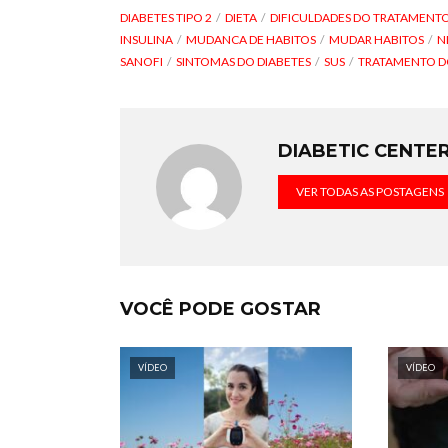
DIABETES TIPO 2
DIETA
DIFICULDADES DO TRATAMENTO
INSULINA
MUDANCA DE HABITOS
MUDAR HABITOS
N
SANOFI
SINTOMAS DO DIABETES
SUS
TRATAMENTO D
DIABETIC CENTE
VER TODAS AS POSTAGENS
VOCÊ PODE GOSTAR
VÍDEO
VÍDEO