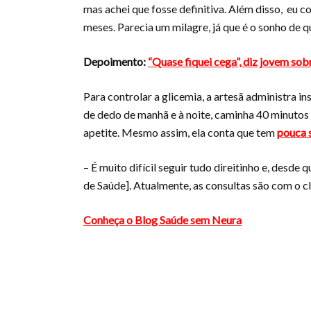
mas achei que fosse definitiva. Além disso, eu 
meses. Parecia um milagre, já que é o sonho de q
Depoimento:
“Quase fiquei cega”, diz jovem so
Para controlar a glicemia, a artesã administra i
de dedo de manhã e à noite, caminha 40 minutos d
apetite. Mesmo assim, ela conta que tem
pouca 
– É muito difícil seguir tudo direitinho e, des
de Saúde]. Atualmente, as consultas são com o c
Conheça o Blog Saúde sem Neura