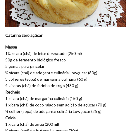
Catarina zero açúcar
Massa
1¼ xícara (chá) de leite desnatado (250 ml)
50g de fermento biológico fresco
5 gemas para pincelar
¾ xícara (chá) de adoçante culinária Lowçucar (80g)
3 colheres (sopa) de margarina culinária (60 g)
4 xícaras (chá) de farinha de trigo (480 g)
Recheio
1 xícara (chá) de margarina culinária (150 g)
1 xícara (chá) de coco ralado sem adição de açúcar (70 g)
¼ colher (sopa) de adoçante culinária Lowçucar (25 g)
Calda
1 xícara (chá) de água (200 ml)
½ xícara (chá) de frutose Lowçucar (70g)