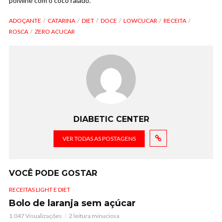
polvilhe com o coco ralado.
ADOÇANTE
CATARINA
DIET
DOCE
LOWCUCAR
RECEITA
ROSCA
ZERO ACUCAR
DIABETIC CENTER
VER TODAS AS POSTAGENS
VOCÊ PODE GOSTAR
RECEITAS LIGHT E DIET
Bolo de laranja sem açúcar
1.047 Visualizações
2 leitura minuciosa