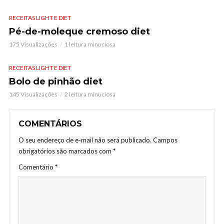
RECEITAS LIGHT E DIET
Pé-de-moleque cremoso diet
175 Visualizações
1 leitura minuciosa
RECEITAS LIGHT E DIET
Bolo de pinhão diet
145 Visualizações
2 leitura minuciosa
COMENTÁRIOS
O seu endereço de e-mail não será publicado.
Campos
obrigatórios são marcados com
*
Comentário
*