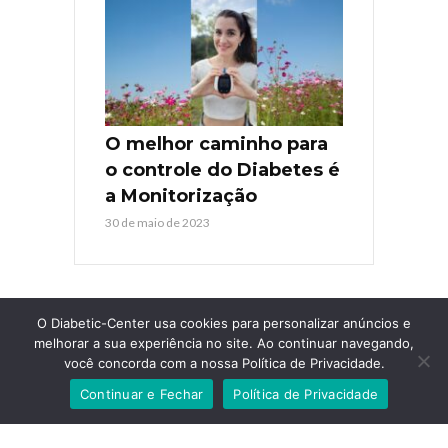
O melhor caminho para
o controle do Diabetes é
a Monitorização
30 de maio de 2023
O Diabetic-Center usa cookies para personalizar anúncios e
melhorar a sua experiência no site. Ao continuar navegando,
você concorda com a nossa Política de Privacidade.
COPYRIGHT © 2026. TODOS OS DIREITOS RESERVADOS
DIABETIC-
Continuar e Fechar
Política de Privacidade
CENTER
. AGÊNCIA
GUARDIOLA WEB
.