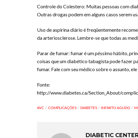
Controle do Colestero: Muitas pessoas com diabe
Outras drogas podem em alguns casos serem usa
Uso de aspirina diário é freqüentemente recome
da arteriosclerose. Lembre-se que todas as med
Parar de fumar: fumar é um péssimo hábito, pri
coisas que um diabético tabagista pode fazer pa
fumar. Fale com seu médico sobre o assunto, ele 
Fonte:
http://www.diabetes.ca/Section_About/complic
AVC
COMPLICAÇÕES
DIABETES
INFARTO AGUDO
M
DIABETIC CENTE