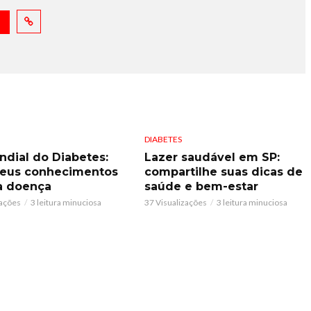
DIABETES
ndial do Diabetes:
Lazer saudável em SP:
seus conhecimentos
compartilhe suas dicas de
a doença
saúde e bem-estar
zações
3 leitura minuciosa
37 Visualizações
3 leitura minuciosa