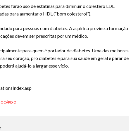
tes farão uso de estatinas para diminuir o colestero LDL.
das para aumentar o HDL (“bom colesterol”).
ndado para pessoas com diabetes. A aspirina previne a formação
icações devem ser prescritas por um médico.
ncipalmente para quem é portador de diabetes. Uma das melhores
ra seu coração, pro diabetes e para sua saúde em geral é parar de
poderá ajudá-lo a largar esse vício.
ationsIndex.asp
IOCÁRDIO
R