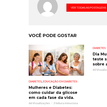
VER TODAS AS POSTAGENS
VOCÊ PODE GOSTAR
DIABETES
Dia Mu
teste 
sobre 
60 Visuali
,
DIABETES
EDUCAÇÃO EM DIABETES
Mulheres e Diabetes:
como cuidar da glicose
em cada fase da vida.
66 Visualizações
3 leitura minuciosa