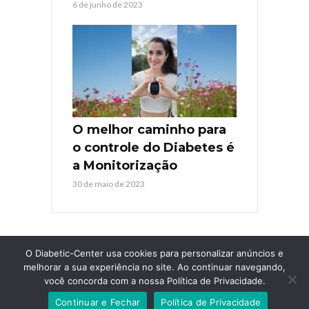
6 de junho de 2023
O melhor caminho para
o controle do Diabetes é
a Monitorização
30 de maio de 2023
O Diabetic-Center usa cookies para personalizar anúncios e
melhorar a sua experiência no site. Ao continuar navegando,
você concorda com a nossa Política de Privacidade.
COPYRIGHT © 2026. TODOS OS DIREITOS RESERVADOS
DIABETIC-
Continuar e Fechar
Política de Privacidade
CENTER
. AGÊNCIA
GUARDIOLA WEB
.