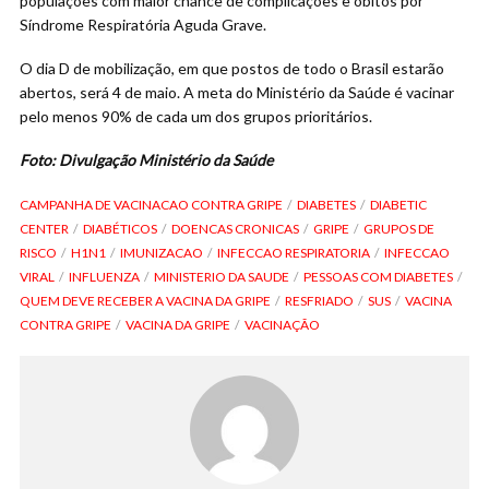
populações com maior chance de complicações e óbitos por
Síndrome Respiratória Aguda Grave.
O dia D de mobilização, em que postos de todo o Brasil estarão
abertos, será 4 de maio. A meta do Ministério da Saúde é vacinar
pelo menos 90% de cada um dos grupos prioritários.
Foto: Divulgação Ministério da Saúde
CAMPANHA DE VACINACAO CONTRA GRIPE
DIABETES
DIABETIC
CENTER
DIABÉTICOS
DOENCAS CRONICAS
GRIPE
GRUPOS DE
RISCO
H1N1
IMUNIZACAO
INFECCAO RESPIRATORIA
INFECCAO
VIRAL
INFLUENZA
MINISTERIO DA SAUDE
PESSOAS COM DIABETES
QUEM DEVE RECEBER A VACINA DA GRIPE
RESFRIADO
SUS
VACINA
CONTRA GRIPE
VACINA DA GRIPE
VACINAÇÃO