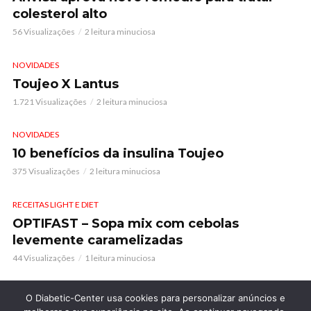
colesterol alto
56 Visualizações
2 leitura minuciosa
NOVIDADES
Toujeo X Lantus
1.721 Visualizações
2 leitura minuciosa
NOVIDADES
10 benefícios da insulina Toujeo
375 Visualizações
2 leitura minuciosa
RECEITAS LIGHT E DIET
OPTIFAST – Sopa mix com cebolas
levemente caramelizadas
44 Visualizações
1 leitura minuciosa
O Diabetic-Center usa cookies para personalizar anúncios e