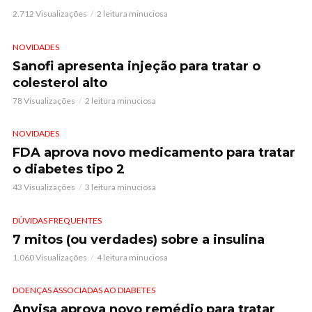
2.712 Visualizações
2 leitura minuciosa
NOVIDADES
Sanofi apresenta injeção para tratar o
colesterol alto
78 Visualizações
2 leitura minuciosa
NOVIDADES
FDA aprova novo medicamento para tratar
o diabetes tipo 2
43 Visualizações
3 leitura minuciosa
DÚVIDAS FREQUENTES
7 mitos (ou verdades) sobre a insulina
1.060 Visualizações
4 leitura minuciosa
DOENÇAS ASSOCIADAS AO DIABETES
Anvisa aprova novo remédio para tratar