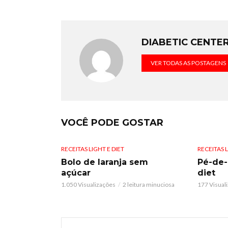
DIABETIC CENTE
VER TODAS AS POSTAGENS
VOCÊ PODE GOSTAR
RECEITAS LIGHT E DIET
RECEITAS L
Bolo de laranja sem
Pé-de
açúcar
diet
1.050 Visualizações
2 leitura minuciosa
177 Visual