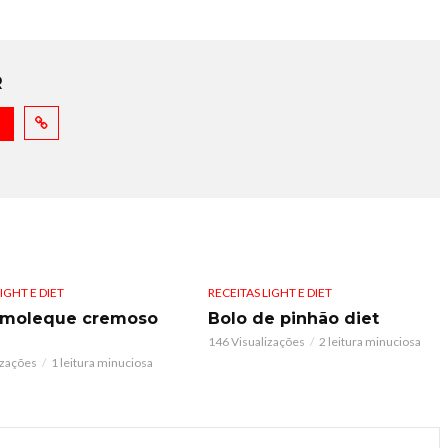
R
IGHT E DIET
RECEITAS LIGHT E DIET
-moleque cremoso
Bolo de pinhão diet
146 Visualizações
2 leitura minuciosa
izações
1 leitura minuciosa