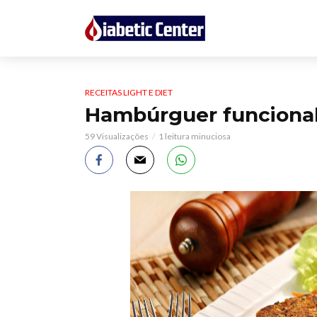
RECEITAS LIGHT E DIET
Hambúrguer funcional
59 Visualizações
1 leitura minuciosa