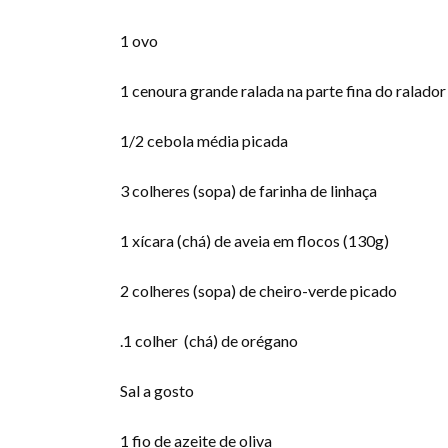
1 ovo
1 cenoura grande ralada na parte fina do ralador
1/2 cebola média picada
3 colheres (sopa) de farinha de linhaça
1 xícara (chá) de aveia em flocos (130g)
2 colheres (sopa) de cheiro-verde picado
.1 colher (chá) de orégano
Sal a gosto
1 fio de azeite de oliva