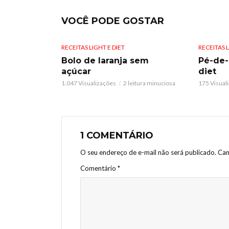
VOCÊ PODE GOSTAR
RECEITAS LIGHT E DIET
RECEITAS L
Bolo de laranja sem
Pé-de
açúcar
diet
1.047 Visualizações
2 leitura minuciosa
175 Visual
1 COMENTÁRIO
O seu endereço de e-mail não será publicado.
Cam
Comentário
*