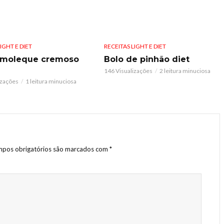
IGHT E DIET
RECEITAS LIGHT E DIET
-moleque cremoso
Bolo de pinhão diet
146 Visualizações
2 leitura minuciosa
izações
1 leitura minuciosa
pos obrigatórios são marcados com
*