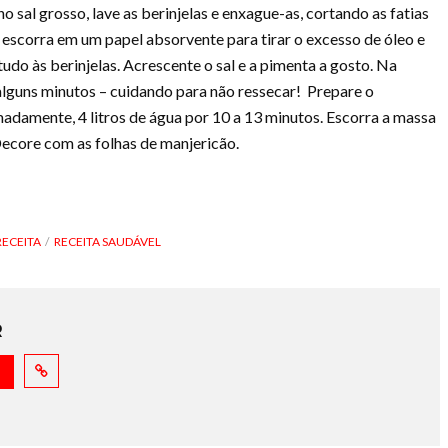
 sal grosso, lave as berinjelas e enxague-as, cortando as fatias
, escorra em um papel absorvente para tirar o excesso de óleo e
tudo às berinjelas. Acrescente o sal e a pimenta a gosto. Na
alguns minutos – cuidando para não ressecar! Prepare o
damente, 4 litros de água por 10 a 13 minutos. Escorra a massa
Decore com as folhas de manjericão.
RECEITA
RECEITA SAUDÁVEL
R