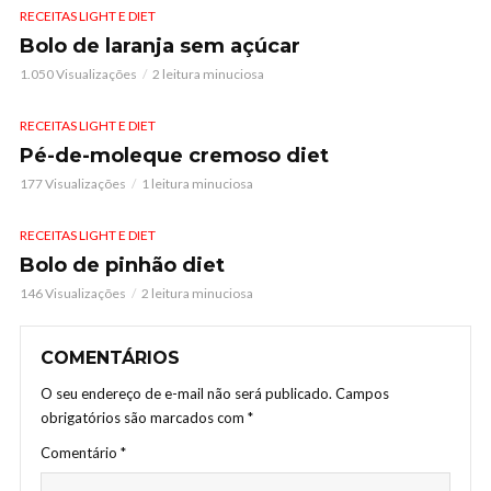
RECEITAS LIGHT E DIET
Bolo de laranja sem açúcar
1.050 Visualizações
2 leitura minuciosa
RECEITAS LIGHT E DIET
Pé-de-moleque cremoso diet
177 Visualizações
1 leitura minuciosa
RECEITAS LIGHT E DIET
Bolo de pinhão diet
146 Visualizações
2 leitura minuciosa
COMENTÁRIOS
O seu endereço de e-mail não será publicado.
Campos
obrigatórios são marcados com
*
Comentário
*