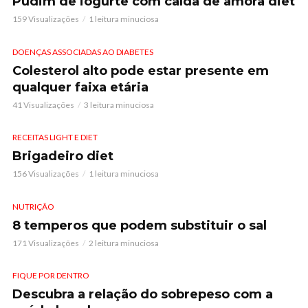
Pudim de iogurte com calda de amora diet
159 Visualizações
1 leitura minuciosa
DOENÇAS ASSOCIADAS AO DIABETES
Colesterol alto pode estar presente em
qualquer faixa etária
41 Visualizações
3 leitura minuciosa
RECEITAS LIGHT E DIET
Brigadeiro diet
156 Visualizações
1 leitura minuciosa
NUTRIÇÃO
8 temperos que podem substituir o sal
171 Visualizações
2 leitura minuciosa
FIQUE POR DENTRO
Descubra a relação do sobrepeso com a