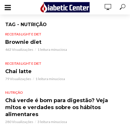
TAG - NUTRIÇÃO
RECEITAS LIGHT E DIET
Brownie diet
463 Visualizações
1 leitura minuciosa
RECEITAS LIGHT E DIET
Chai latte
79 Visualizações
1 leitura minuciosa
NUTRIÇÃO
Chá verde é bom para digestão? Veja
mitos e verdades sobre os hábitos
alimentares
280 Visualizações
3 leitura minuciosa