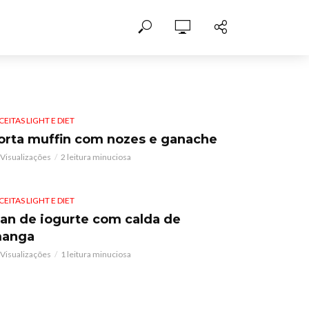
CEITAS LIGHT E DIET
orta muffin com nozes e ganache
 Visualizações
2 leitura minuciosa
CEITAS LIGHT E DIET
lan de iogurte com calda de
anga
 Visualizações
1 leitura minuciosa