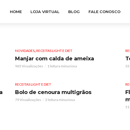
HOME
LOJA VIRTUAL
BLOG
FALE CONOSCO
,
NOVIDADES
RECEITAS LIGHT E DIET
RE
Manjar com calda de ameixa
T
965 Visualizações
1 leitura minuciosa
33
RECEITAS LIGHT E DIET
RE
a
Bolo de cenoura multigrãos
F
m
79 Visualizações
2 leitura minuciosa
51